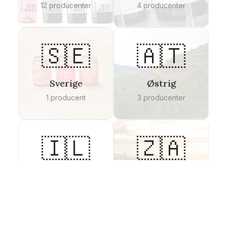
12
producenter
4
producenter
🇸🇪
🇦🇹
Sverige
Østrig
1
producent
3
producenter
🇮🇱
🇿🇦
Golanhøjderne
Sydafrika
1
producent
1
producent