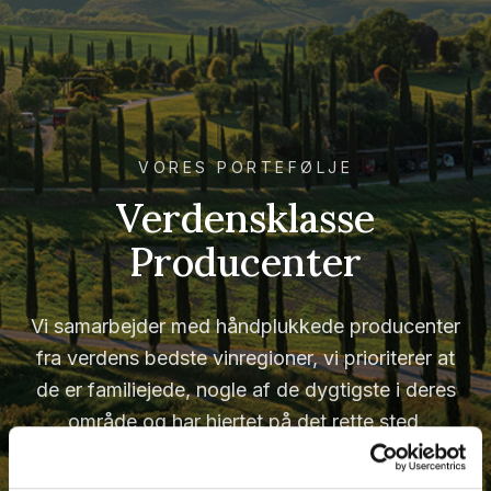
VORES PORTEFØLJE
Verdensklasse
Producenter
Vi samarbejder med håndplukkede producenter
fra verdens bedste vinregioner, vi prioriterer at
de er familiejede, nogle af de dygtigste i deres
område og har hjertet på det rette sted.