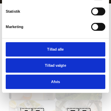
Statistik
Marketing
Tillad alle
🇧🇪
🇩🇰
Tillad valgte
Afvis
Belgien
Danmark
1
producent
2
producenter