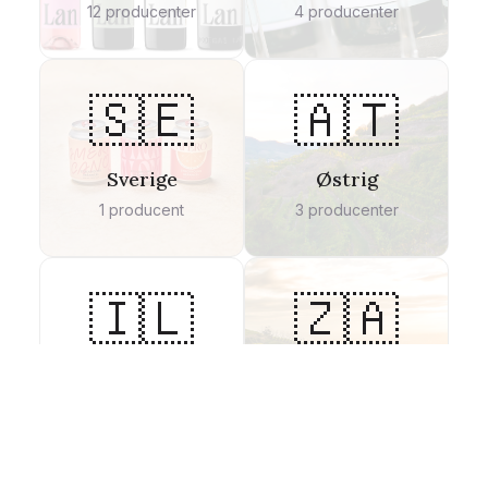
12
producenter
4
producenter
🇸🇪
🇦🇹
Sverige
Østrig
1
producent
3
producenter
🇮🇱
🇿🇦
Golanhøjderne
Sydafrika
1
producent
1
producent