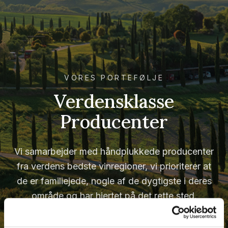
VORES PORTEFØLJE
Verdensklasse
Producenter
Vi samarbejder med håndplukkede producenter
fra verdens bedste vinregioner, vi prioriterer at
de er familiejede, nogle af de dygtigste i deres
område og har hjertet på det rette sted.