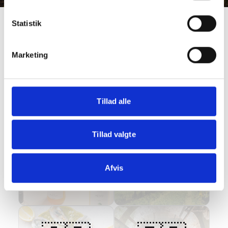
Statistik
Marketing
Tillad alle
🇧🇪
🇩🇰
Tillad valgte
Afvis
Belgien
Danmark
1
producent
2
producenter