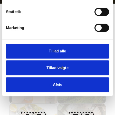
Statistik
Marketing
Tillad alle
🇧🇪
🇩🇰
Tillad valgte
Afvis
Belgien
Danmark
1
producent
2
producenter