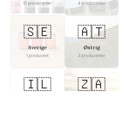
12
producenter
4
producenter
🇸🇪
🇦🇹
Sverige
Østrig
1
producent
3
producenter
🇮🇱
🇿🇦
Golanhøjderne
Sydafrika
1
producent
1
producent