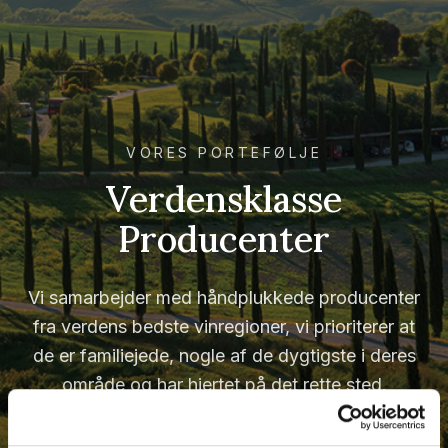
VORES PORTEFØLJE
Verdensklasse
Producenter
Vi samarbejder med håndplukkede producenter
fra verdens bedste vinregioner, vi prioriterer at
de er familiejede, nogle af de dygtigste i deres
område og har hjertet på det rette sted.